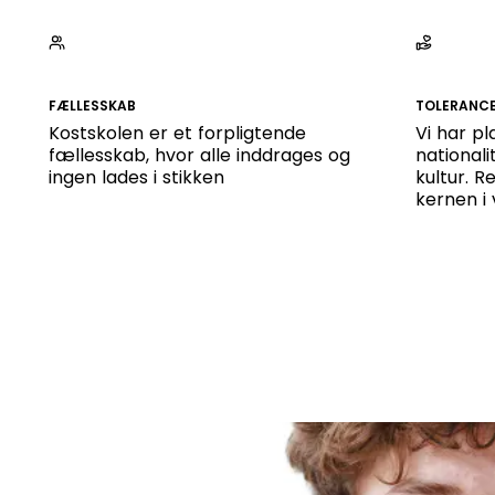
FÆLLESSKAB
TOLERANC
Kostskolen er et forpligtende
Vi har pl
fællesskab, hvor alle inddrages og
nationalit
ingen lades i stikken
kultur. R
kernen i