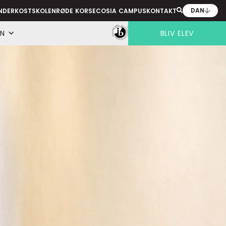
DAN
NDER
KOSTSKOLEN
RØDE KORS
ECOSIA CAMPUS
KONTAKT
ENG
EN
BLIV ELEV