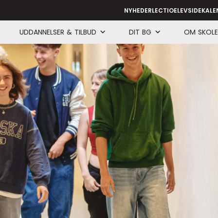
NYHEDER
LECTIO
ELEVSIDE
KALE
UDDANNELSER & TILBUD
DIT BG
OM SKOL