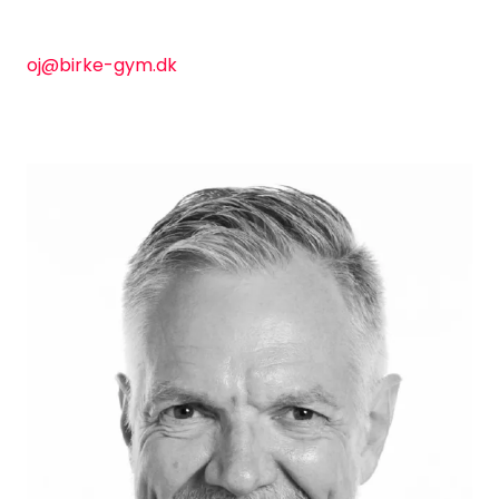
oj@birke-gym.dk