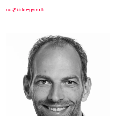
cal@birke-gym.dk