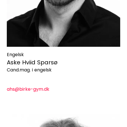
Engelsk
Aske Hviid Sparsø
Cand.mag. i engelsk
ahs@birke-gym.dk